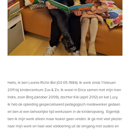
Inschrijven
Sportlaan 87
7833 CH Nieuw Amsterdam
Bel ons
Hallo, ik ben Leonie Richir-Bol (03-05-1984). Ik werk sinds 1 februari
0591 - 561 891
2011 bij kindercentrum Zus & Zo. Ik woon in Erica samen met mijn man
Indra, zoon Bing (oktober 2009), dochter Kiki (april 2012) en kat Lucy.
Ik heb de opleiding gespecialiseerd pedagogisch medewerker gedaan
Mail ons
en ben al een behoorlijke tijd werkzaam in de kinderopvang. Eigenlijk
info@kdvzusenzo.nl
ben ik mijn werk alleen maar leuker gaan vinden. Ik ga met veel plezier
naar mijn werk en haal veel voldoening uit de omgang met ouders en