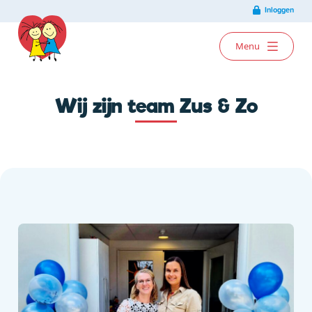
Ga naar de inhoud
Inloggen
Menu
Wij zijn team Zus & Zo
Algemene info
Kinderopvang
Agenda
Contact