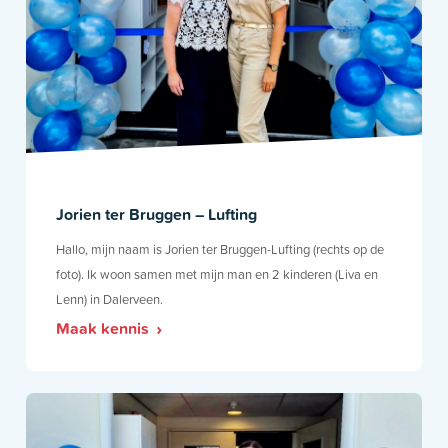
Inschrijven
Sportlaan 87
Jorien ter Bruggen – Lufting
7833 CH Nieuw Amsterdam
Hallo, mijn naam is Jorien ter Bruggen-Lufting (rechts op de
foto). Ik woon samen met mijn man en 2 kinderen (Liva en
Bel ons
0591 - 561 891
Lenn) in Dalerveen.
Maak kennis
Mail ons
info@kdvzusenzo.nl